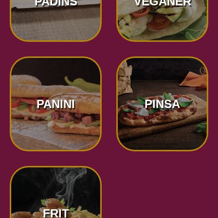
PADINS
VEGANER
PANINI
PINSA
FRIT