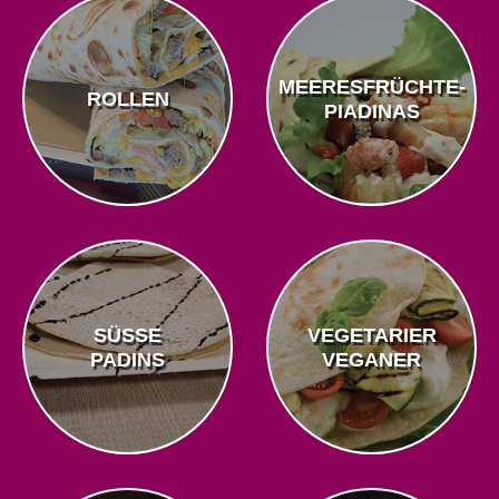
MEERESFRÜCHTE-
ROLLEN
PIADINAS
SÜSSE
VEGETARIER
PADINS
VEGANER