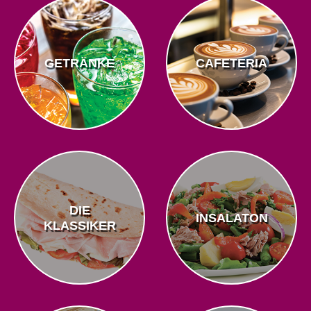
GETRÄNKE
CAFETERIA
DIE
INSALATON
KLASSIKER