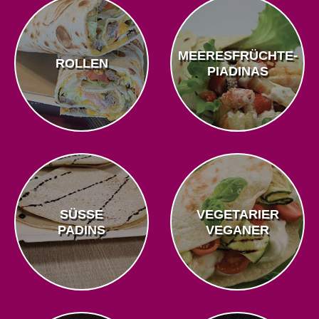
MEERESFRÜCHTE-
ROLLEN
PIADINAS
SÜSSE
VEGETARIER
PADINS
VEGANER