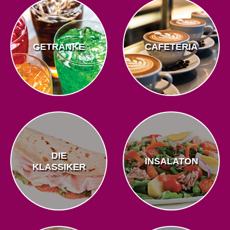
GETRÄNKE
CAFETERIA
DIE
INSALATON
KLASSIKER